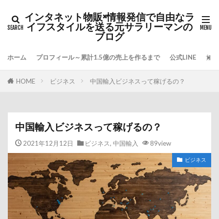
インタネット物販×情報発信で自由なラ
イフスタイルを送る元サラリーマンの
ブログ
ホーム
プロフィール～累計1.5億の売上を作るまで
公式LINE
無料
HOME
ビジネス
中国輸入ビジネスって稼げるの？
中国輸入ビジネスって稼げるの？
2021年12月12日
ビジネス
,
中国輸入
89view
ビジネス