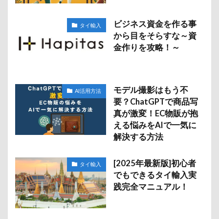
ビジネス資金を作る事
タイ輸入
から目をそらすな～資
金作りを攻略！～
モデル撮影はもう不
AI活用方法
要？ChatGPTで商品写
真が激変！EC物販が抱
える悩みをAIで一気に
解決する方法
[2025年最新版]初心者
タイ輸入
でもできるタイ輸入実
践完全マニュアル！