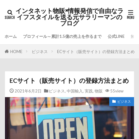
インタネット物販×情報発信で自由なラ
イフスタイルを送る元サラリーマンの
ブログ
ホーム
プロフィール～累計1.5億の売上を作るまで
公式LINE
無料
HOME
ビジネス
ECサイト（販売サイト）の登録方法まとめ
ECサイト（販売サイト）の登録方法まとめ
2021年6月2日
ビジネス
,
中国輸入
,
実践
,
物販
55view
ビジネス