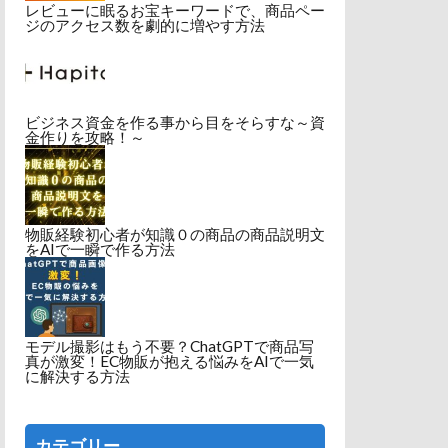
レビューに眠るお宝キーワードで、商品ペー
ジのアクセス数を劇的に増やす方法
ビジネス資金を作る事から目をそらすな～資
金作りを攻略！～
物販経験初心者が知識０の商品の商品説明文
をAIで一瞬で作る方法
モデル撮影はもう不要？ChatGPTで商品写
真が激変！EC物販が抱える悩みをAIで一気
に解決する方法
カテゴリー