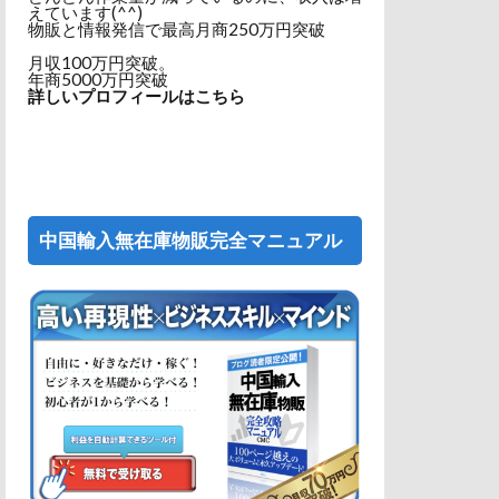
えています(^^)
物販と情報発信で最高月商250万円突破
月収100万円突破。
年商5000万円突破
詳しいプロフィールはこちら
中国輸入無在庫物販完全マニュアル