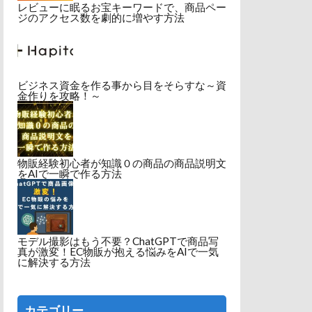
レビューに眠るお宝キーワードで、商品ペー
ジのアクセス数を劇的に増やす方法
ビジネス資金を作る事から目をそらすな～資
金作りを攻略！～
物販経験初心者が知識０の商品の商品説明文
をAIで一瞬で作る方法
モデル撮影はもう不要？ChatGPTで商品写
真が激変！EC物販が抱える悩みをAIで一気
に解決する方法
カテゴリー