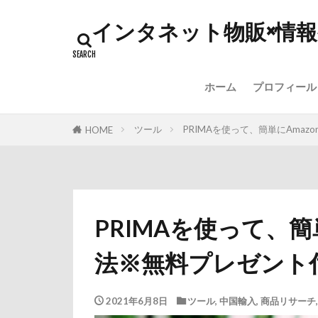
インタネット物販×情
ホーム
プロフィール
ツール
PRIMAを使って、簡単にAma
HOME
PRIMAを使って、簡
法※無料プレゼント
2021年6月8日
ツール
,
中国輸入
,
商品リサーチ