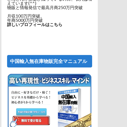
えています(^^)
物販と情報発信で最高月商250万円突破
月収100万円突破。
年商5000万円突破
詳しいプロフィールはこちら
中国輸入無在庫物販完全マニュアル