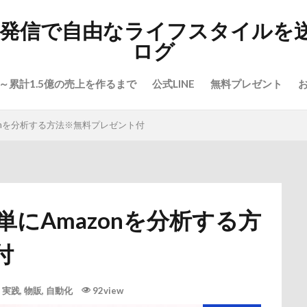
報発信で自由なライフスタイルを
ログ
～累計1.5億の売上を作るまで
公式LINE
無料プレゼント
zonを分析する方法※無料プレゼント付
単にAmazonを分析する方
付
,
実践
,
物販
,
自動化
92view