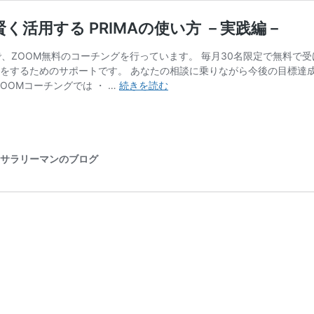
く活用する PRIMAの使い方 －実践編－
で、ZOOM無料のコーチングを行っています。 毎月30名限定で無料で受
成をするためのサポートです。 あなたの相談に乗りながら今後の目標達成
賢
ZOOMコーチングでは ・ …
続きを読む
い
人
は
使
っ
元サラリーマンのブログ
て
る！
Amazon
の
デ
ー
タ
を
賢
く