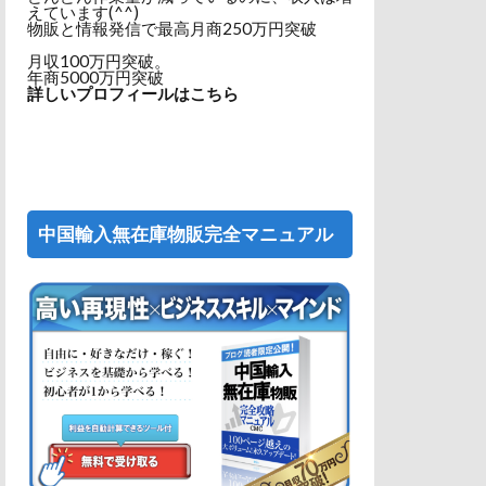
えています(^^)
物販と情報発信で最高月商250万円突破
月収100万円突破。
年商5000万円突破
詳しいプロフィールはこちら
中国輸入無在庫物販完全マニュアル