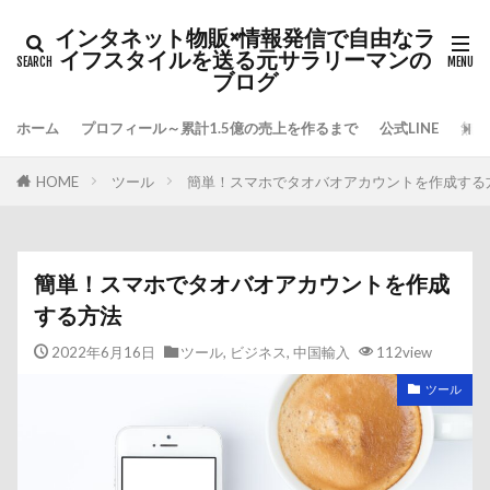
インタネット物販×情報発信で自由なラ
イフスタイルを送る元サラリーマンの
ブログ
ホーム
プロフィール～累計1.5億の売上を作るまで
公式LINE
無料
HOME
ツール
簡単！スマホでタオバオアカウントを作成する
簡単！スマホでタオバオアカウントを作成
する方法
2022年6月16日
ツール
,
ビジネス
,
中国輸入
112view
ツール