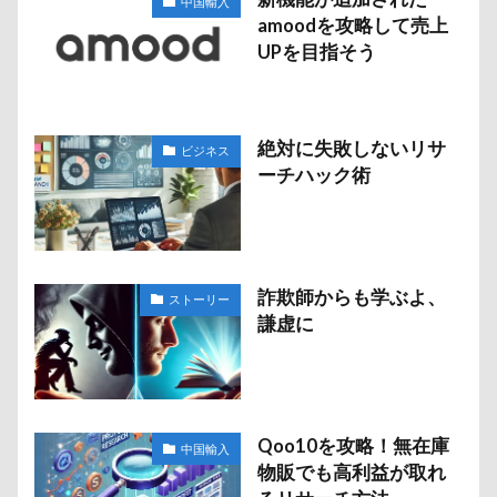
中国輸入
amoodを攻略して売上
UPを目指そう
絶対に失敗しないリサ
ビジネス
ーチハック術
詐欺師からも学ぶよ、
ストーリー
謙虚に
Qoo10を攻略！無在庫
中国輸入
物販でも高利益が取れ