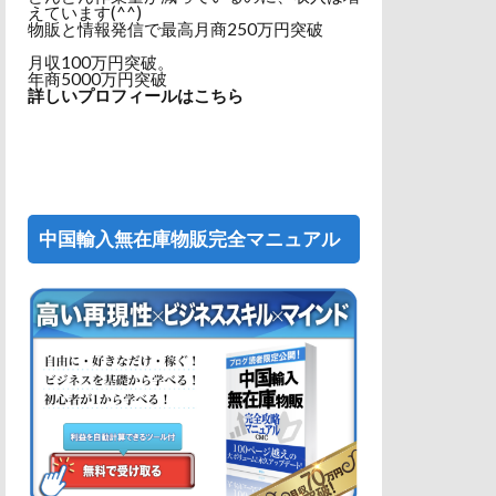
えています(^^)
物販と情報発信で最高月商250万円突破
月収100万円突破。
年商5000万円突破
詳しいプロフィールはこちら
中国輸入無在庫物販完全マニュアル