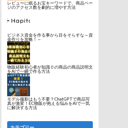
レビューに眠るお宝キーワードで、商品ペー
ジのアクセス数を劇的に増やす方法
ビジネス資金を作る事から目をそらすな～資
金作りを攻略！～
物販経験初心者が知識０の商品の商品説明文
をAIで一瞬で作る方法
モデル撮影はもう不要？ChatGPTで商品写
真が激変！EC物販が抱える悩みをAIで一気
に解決する方法
カテゴリー