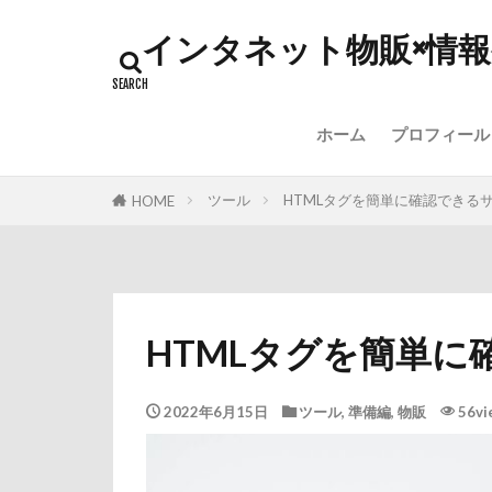
インタネット物販×情
ホーム
プロフィール
ツール
HTMLタグを簡単に確認できる
HOME
HTMLタグを簡単に
2022年6月15日
ツール
,
準備編
,
物販
56vi