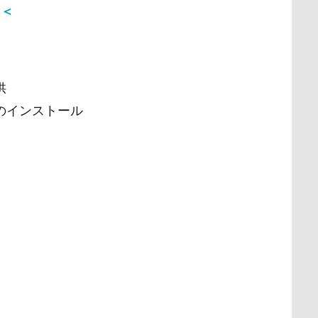
＜＜
供
のインストール