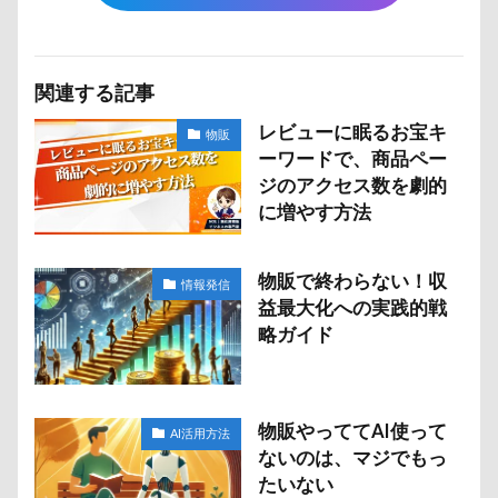
関連する記事
レビューに眠るお宝キ
物販
ーワードで、商品ペー
ジのアクセス数を劇的
に増やす方法
物販で終わらない！収
情報発信
益最大化への実践的戦
略ガイド
物販やっててAI使って
AI活用方法
ないのは、マジでもっ
たいない