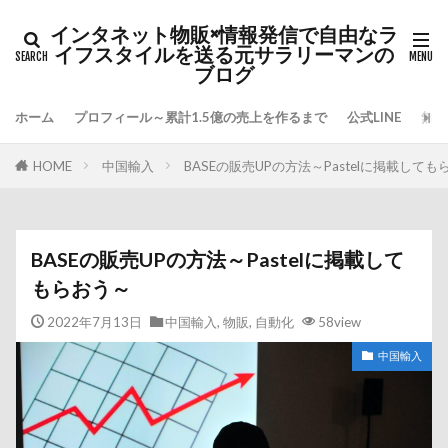
インタネット物販×情報発信で自由なラ
イフスタイルを送る元サラリーマンの
ブログ
ホーム
プロフィール～累計1.5億の売上を作るまで
公式LINE
無料
HOME
中国輸入
BASEの販売UPの方法～Pastelに掲載しても
BASEの販売UPの方法～Pastelに掲載して
もらおう～
2022年7月13日
中国輸入
,
物販
,
自動化
58view
中国輸入