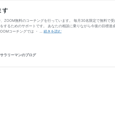
ます
で、ZOOM無料のコーチングを行っています。 毎月30名限定で無料で受
成をするためのサポートです。 あなたの相談に乗りながら今後の目標達成
夢
ZOOMコーチングでは ・ …
続きを読む
を
叶
え
る
元サラリーマンのブログ
イ
ン
タ
ー
ネ
ッ
ト
の
使
い
方